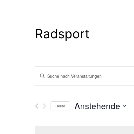
Radsport
Veranstaltung
Bitte
Schlüsselwort
Suche
eingeben.
Suche
Anstehende
und
Heute
nach
Datum
Veranstaltungen
Ansichten,
wählen.
Schlüsselwort.